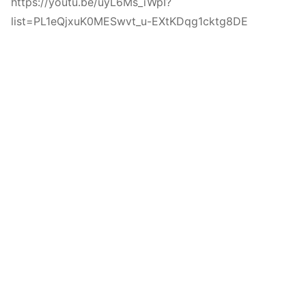
https://youtu.be/uyL6Ms_iWpI?
list=PL1eQjxuK0MESwvt_u-EXtKDqg1cktg8DE