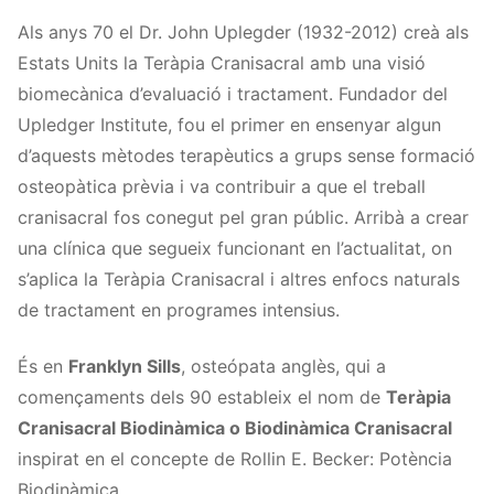
Als anys 70 el Dr. John Uplegder (1932-2012) creà als
Estats Units la Teràpia Cranisacral amb una visió
biomecànica d’evaluació i tractament. Fundador del
Upledger Institute, fou el primer en ensenyar algun
d’aquests mètodes terapèutics a grups sense formació
osteopàtica prèvia i va contribuir a que el treball
cranisacral fos conegut pel gran públic. Arribà a crear
una clínica que segueix funcionant en l’actualitat, on
s’aplica la Teràpia Cranisacral i altres enfocs naturals
de tractament en programes intensius.
És en
Franklyn Sills
, osteópata anglès, qui a
començaments dels 90 estableix el nom de
Teràpia
Cranisacral Biodinàmica o Biodinàmica Cranisacral
inspirat en el concepte de Rollin E. Becker: Potència
Biodinàmica.