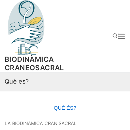
Skip
to
content
BIODINÀMICA
Search for:
CRANEOSACRAL
Què es?
QUÈ ÉS?
LA BIODINÀMICA CRANISACRAL