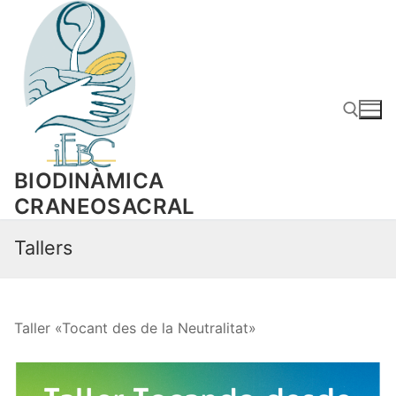
Skip
to
content
BIODINÀMICA
Search for:
CRANEOSACRAL
Tallers
Taller «Tocant des de la Neutralitat»