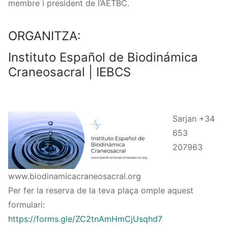
membre i president de l’AETBC.
ORGANITZA:
Instituto Español de Biodinámica
Craneosacral | IEBCS
Sarjan +34
653
207963
www.biodinamicacraneosacral.org
Per fer la reserva de la teva plaça omple aquest
formulari:
https://forms.gle/ZC2tnAmHmCjUsqhd7